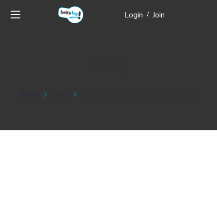
Login
Join
/
Shop
Home
Shop
Productos etiquetados “strategy”