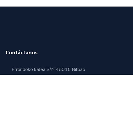
Contáctanos
Errondoko kalea S/N 48015 Bilbao
(Bizkaia)
+34 688 739 485
info@beitubaeskola.eus