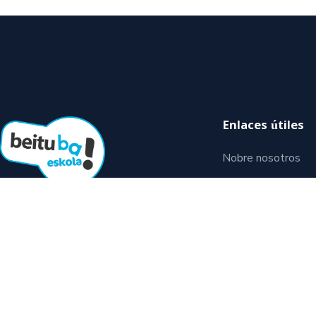
Enlaces útiles
Nobre nosotros
Política de privaci
Apoyamos programas que crean
Términos y condici
oportunidades de progreso para
Foco estudiantil
las personas.