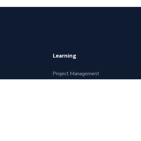
Learning
Project Management
dad
WordPress Development
ones
Business Strategy
Software Development